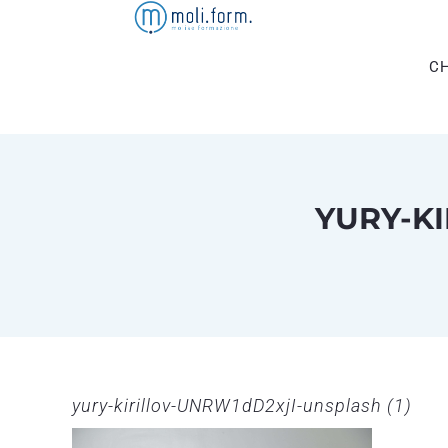
Salta
al
contenuto
CH
YURY-KI
yury-kirillov-UNRW1dD2xjI-unsplash (1)