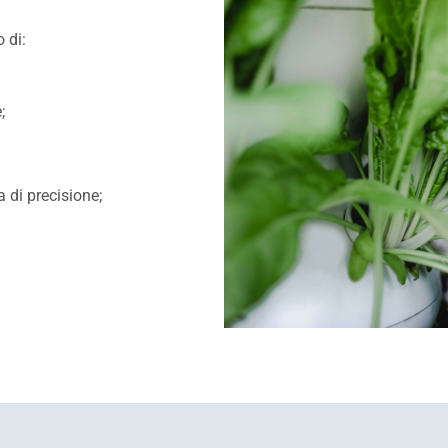
 di:
;
a di precisione;