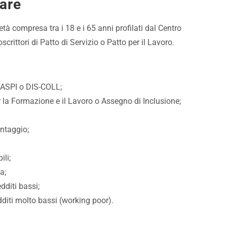
are
i età compresa tra i 18 e i 65 anni profilati dal Centro
crittori di Patto di Servizio o Patto per il Lavoro.
 NASPI o DIS-COLL;
r la Formazione e il Lavoro o Assegno di Inclusione;
antaggio;
ili;
a;
dditi bassi;
dditi molto bassi (working poor).