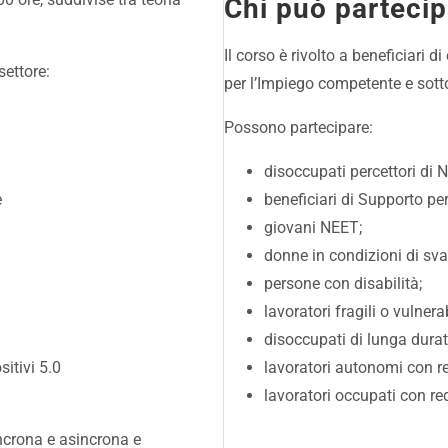
Chi può partecip
Il corso è rivolto a beneficiari d
settore:
per l’Impiego competente e sottos
Possono partecipare:
disoccupati percettori di
e
beneficiari di Supporto pe
giovani NEET;
donne in condizioni di sv
persone con disabilità;
lavoratori fragili o vulnerab
disoccupati di lunga durat
itivi 5.0
lavoratori autonomi con re
lavoratori occupati con re
incrona e asincrona e