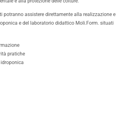
entale e alla protezione delle colture.
nti potranno assistere direttamente alla realizzazione e
oponica e del laboratorio didattico Moli.Form. situati
ormazione
vità pratiche
a idroponica