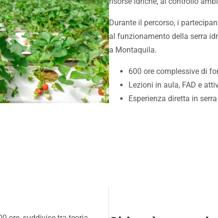
risorse idriche, al controllo ambi
Durante il percorso, i partecipa
al funzionamento della serra idr
a Montaquila.
600 ore complessive di f
Lezioni in aula, FAD e atti
Esperienza diretta in serr
 ore, suddivise tra teoria