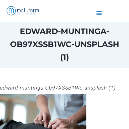
Salta
al
contenuto
EDWARD-MUNTINGA-
OB97XSSB1WC-UNSPLASH
(1)
edward-muntinga-Ob97XSSB1Wc-unsplash (1)